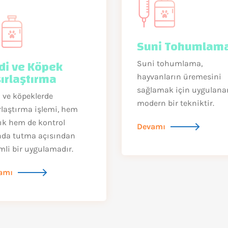
Suni Tohumlam
di ve Köpek
Suni tohumlama,
sırlaştırma
hayvanların üremesini
sağlamak için uygulana
 ve köpeklerde
modern bir tekniktir.
rlaştırma işlemi, hem
ık hem de kontrol
Devamı
ında tutma açısından
li bir uygulamadır.
amı