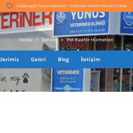
Lüleburgaz Yunus Veteriner - Veteriner Hekimi Murat Yılmaz
Home
Service
Pet Kuaför Hizmetleri
Pet Kuaför Hizmetleri
lerimiz
Galeri
Blog
İletişim