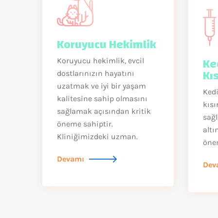
Koruyucu Hekimlik
Ke
Koruyucu hekimlik, evcil
Kı
dostlarınızın hayatını
uzatmak ve iyi bir yaşam
Kedi
kalitesine sahip olmasını
kısı
sağlamak açısından kritik
sağl
öneme sahiptir.
alt
Kliniğimizdeki uzman.
önem
Devamı
Dev